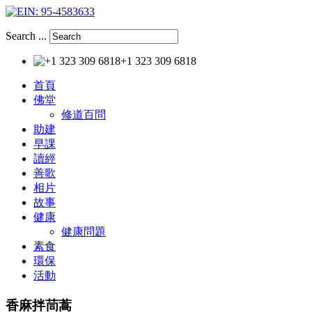
Search ...
+1 323 309 6818
首頁
佛堂
修道百問
助建
早課
讀經
善歌
相片
故事
健康
健康問題
素食
環保
活動
香麻拌茼蒿