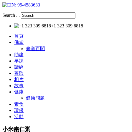
Search ...
+1 323 309 6818
首頁
佛堂
修道百問
助建
早課
讀經
善歌
相片
故事
健康
健康問題
素食
環保
活動
小米棗仁粥