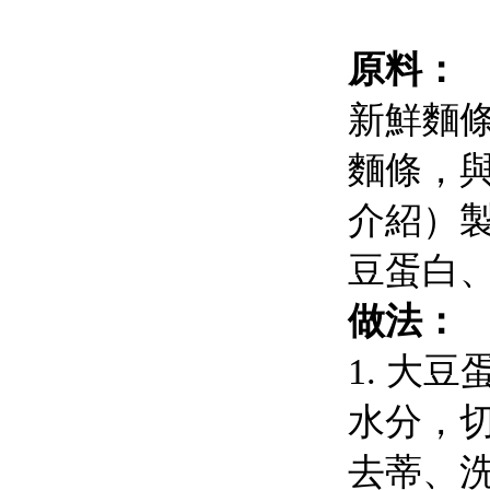
原料：
新鮮麵
麵條，
介紹）
豆蛋白
做法：
1. 大
水分，
去蒂、