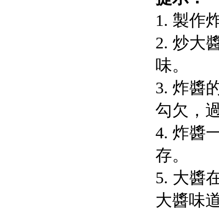
1. 製
2. 炒
味。
3. 炸
勾欠，
4. 炸
存。
5. 大
大醬味