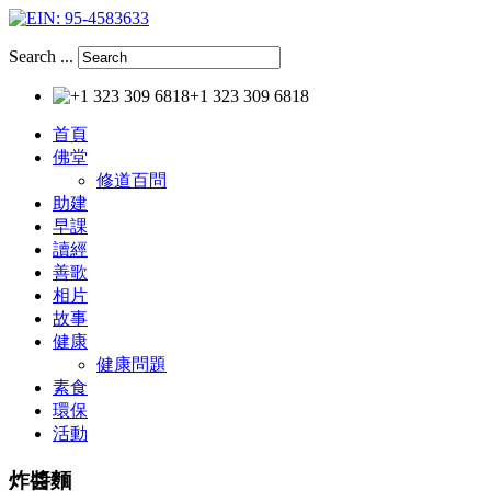
Search ...
+1 323 309 6818
首頁
佛堂
修道百問
助建
早課
讀經
善歌
相片
故事
健康
健康問題
素食
環保
活動
炸醬麵