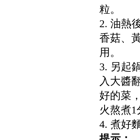
粒。
2. 油
香菇、
用。
3. 另
入大醬
好的菜
火熬煮
4. 煮
提示：