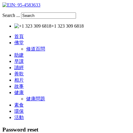
Search ...
+1 323 309 6818
首頁
佛堂
修道百問
助建
早課
讀經
善歌
相片
故事
健康
健康問題
素食
環保
活動
Password
reset