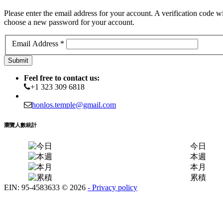
Please enter the email address for your account. A verification code wi
choose a new password for your account.
Email Address
*
Submit
Feel free to contact us:
+1 323 309 6818
honlos.temple@gmail.com
瀏覽人數統計
今日
本週
本月
累積
EIN: 95-4583633
©
2026
- Privacy policy